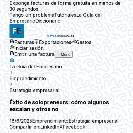
Exponga facturas de forma gratuita en menos de
30 segundos.
Tengo un problema
Tutoriales
La Guía del
Empresario
Diccionario
Facturas
Exportaciones
Gastos
Iniciar sesión
Emitir una factura
Menú
La Guía del Empresario
Emprendimiento
Estrategia empresarial
Éxito de solopreneurs: cómo algunos
escalan y otros no
18/6/2025
Emprendimiento
Estrategia empresarial
Compartir en:
LinkedIn
X
Facebook