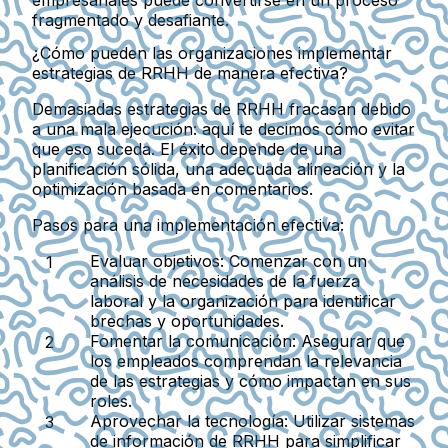
fragmentado y desafiante.
¿Cómo pueden las organizaciones implementar
estrategias de RRHH de manera efectiva?
Demasiadas estrategias de RRHH fracasan debido
a una mala ejecución: aquí te decimos cómo evitar
que eso suceda. El éxito depende de una
planificación sólida, una adecuada alineación y la
optimización basada en comentarios.
Pasos para una implementación efectiva:
Evaluar objetivos:
Comenzar con un
análisis de necesidades de la fuerza
laboral y la organización para identificar
brechas y oportunidades.
Fomentar la comunicación:
Asegurar que
los empleados comprendan la relevancia
de las estrategias y cómo impactan en sus
roles.
Aprovechar la tecnología:
Utilizar sistemas
de información de RRHH para simplificar