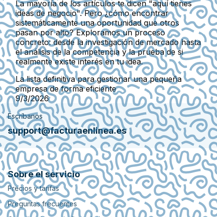
La mayoría de los artículos te dicen "aquí tienes
ideas de negocio". Pero ¿cómo encontrar
sistemáticamente una oportunidad que otros
pasan por alto? Exploramos un proceso
concreto: desde la investigación de mercado hasta
el análisis de la competencia y la prueba de si
realmente existe interés en tu idea.
La lista definitiva para gestionar una pequeña
empresa de forma eficiente
9/3/2026
Escríbanos
support@facturaenlinea.es
Sobre el servicio
Precios y tarifas
Preguntas frecuentes