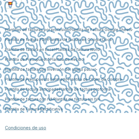
Plantillas de facturas por profesión
Plantilla de Factura Google Sheets
Plantilla de factura PDF
Plantilla de factura en Google Docs
Plantilla de factura en Excel
Plantilla de factura Word
Plantilla de Presupuesto
Plantilla de Recibo
Plantilla de factura con inversión del sujeto pasivo
Plantilla de Presupuesto Estimado
Plantilla de Orden de Compra
Plantilla de factura anticipada
Plantilla de factura proforma
Plantilla de factura con IVA
Plantilla de factura sin IVA
Plantilla de Factura Rectificativa
Condiciones de uso