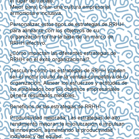
el lugar de trabajo.
Mejor para:
Crear una cultura empresarial
armoniosa e inclusiva.
Personalizar estos tipos de estrategias de RRHH
para alinearse con los objetivos de su
organización forma la base de un marco de
RRHH efectivo.
¿Cómo impactan las diferentes estrategias de
RRHH en el éxito organizacional?
Descubre cómo las estrategias de RRHH pueden
ser el motor oculto de la ventaja competitiva de tu
organización. Alinear los esfuerzos y actitudes de
los empleados con los objetivos empresariales
genera resultados medibles.
Beneficios de las estrategias de RRHH:
Productividad mejorada:
Las estrategias de alto
rendimiento mejoran la involucración e impulsan
la innovación, aumentando la productividad
individual y del equipo.