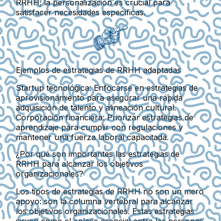
RRHH; la personalización es crucial para
satisfacer necesidades específicas.
Ejemplos de estrategias de RRHH adaptadas
Startup tecnológica:
Enfocarse en estrategias de
aprovisionamiento para asegurar una rápida
adquisición de talento y alineación cultural.
Corporación financiera:
Priorizar estrategias de
aprendizaje para cumplir con regulaciones y
mantener una fuerza laboral capacitada.
¿Por qué son importantes las estrategias de
RRHH para alcanzar los objetivos
organizacionales?
Los tipos de estrategias de RRHH no son un mero
apoyo: son la columna vertebral para alcanzar
los objetivos organizacionales. Estas estrategias
sirven como el enlace esencial entre las personas