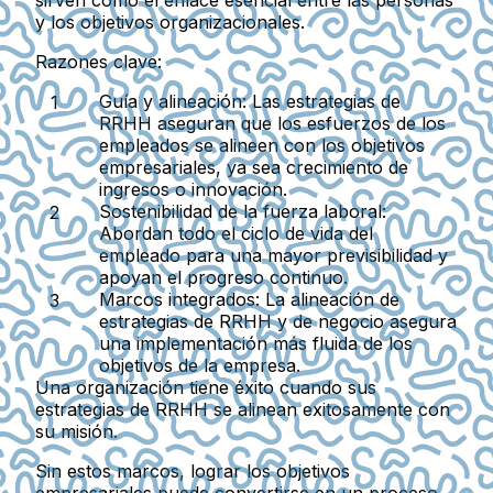
y los objetivos organizacionales.
Razones clave:
Guía y alineación:
Las estrategias de
RRHH aseguran que los esfuerzos de los
empleados se alineen con los objetivos
empresariales, ya sea crecimiento de
ingresos o innovación.
Sostenibilidad de la fuerza laboral:
Abordan todo el ciclo de vida del
empleado para una mayor previsibilidad y
apoyan el progreso continuo.
Marcos integrados:
La alineación de
estrategias de RRHH y de negocio asegura
una implementación más fluida de los
objetivos de la empresa.
Una organización tiene éxito cuando sus
estrategias de RRHH se alinean exitosamente con
su misión.
Sin estos marcos, lograr los objetivos
empresariales puede convertirse en un proceso