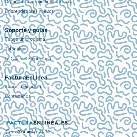
Organizaciones sin fines de lucro
Emprendedores nuevos
Soporte y guías
Tengo un problema
Tutoriales
La Guía del Empresario
FacturaEnLinea
Sobre la empresa
Contáctenos
Con usted desde 2010