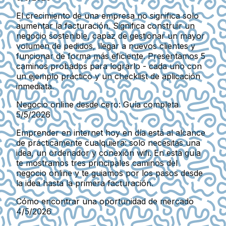
El crecimiento de una empresa no significa solo
aumentar la facturación. Significa construir un
negocio sostenible, capaz de gestionar un mayor
volumen de pedidos, llegar a nuevos clientes y
funcionar de forma más eficiente. Presentamos 5
caminos probados para lograrlo - cada uno con
un ejemplo práctico y un checklist de aplicación
inmediata.
Negocio online desde cero: Guía completa
5/5/2026
Emprender en internet hoy en día está al alcance
de prácticamente cualquiera: solo necesitas una
idea, un ordenador y conexión wifi. En esta guía
te mostramos tres principales caminos del
negocio online y te guiamos por los pasos desde
la idea hasta la primera facturación.
Cómo encontrar una oportunidad de mercado
4/5/2026