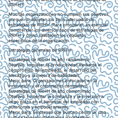
RRHH?
Muchas organizaciones no cumplen sus objetivos
porque no adoptan los tipos adecuados de
estrategias de RRHH. Para prosperar, es esencial
comprender los diversos tipos de estrategias de
RRHH y cómo satisfacen los requisitos
específicos de la organización.
Estrategias generales de RRHH:
Estrategias de RRHH de alto rendimiento
Objetivo:
Impulsar la productividad mediante el
compromiso del empleado, el desarrollo del
liderazgo y la mejora de habilidades.
Mejor para:
Organizaciones enfocadas en la
innovación y el crecimiento competitivo.
Estrategias de RRHH de alto compromiso
Objetivo:
Fomentar la confianza y la inversión a
largo plazo en el bienestar del empleado con
autonomía y empoderamiento.
Mejor para:
Empresas que buscan construir una
cultura laboral colaborativa y sostenible.