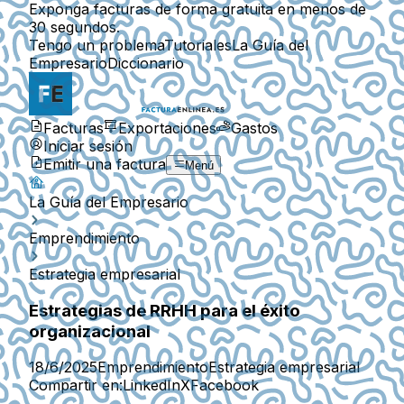
Exponga facturas de forma gratuita en menos de
30 segundos.
Tengo un problema
Tutoriales
La Guía del
Empresario
Diccionario
Facturas
Exportaciones
Gastos
Iniciar sesión
Emitir una factura
Menú
La Guía del Empresario
Emprendimiento
Estrategia empresarial
Estrategias de RRHH para el éxito
organizacional
18/6/2025
Emprendimiento
Estrategia empresarial
Compartir en:
LinkedIn
X
Facebook