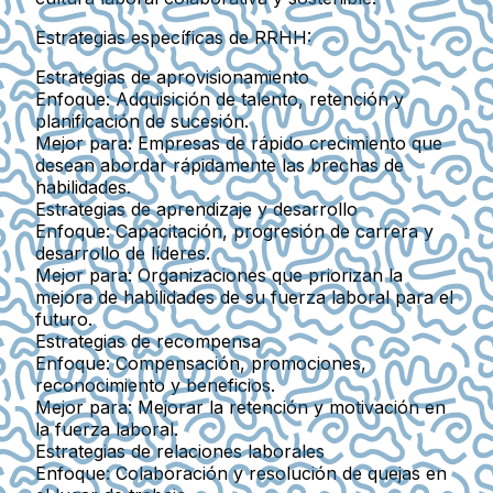
Estrategias específicas de RRHH:
Estrategias de aprovisionamiento
Enfoque:
Adquisición de talento, retención y
planificación de sucesión.
Mejor para:
Empresas de rápido crecimiento que
desean abordar rápidamente las brechas de
habilidades.
Estrategias de aprendizaje y desarrollo
Enfoque:
Capacitación, progresión de carrera y
desarrollo de líderes.
Mejor para:
Organizaciones que priorizan la
mejora de habilidades de su fuerza laboral para el
futuro.
Estrategias de recompensa
Enfoque:
Compensación, promociones,
reconocimiento y beneficios.
Mejor para:
Mejorar la retención y motivación en
la fuerza laboral.
Estrategias de relaciones laborales
Enfoque:
Colaboración y resolución de quejas en