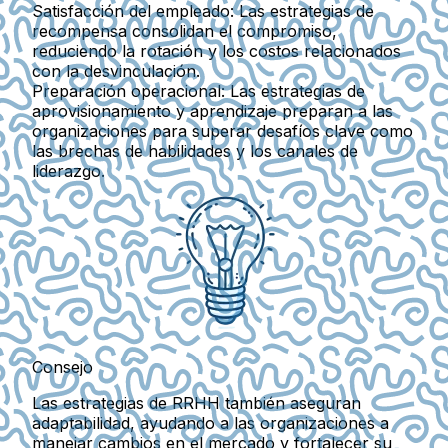
Satisfacción del empleado:
Las estrategias de
recompensa consolidan el compromiso,
reduciendo la rotación y los costos relacionados
con la desvinculación.
Preparación operacional:
Las estrategias de
aprovisionamiento y aprendizaje preparan a las
organizaciones para superar desafíos clave como
las brechas de habilidades y los canales de
liderazgo.
Consejo
Las estrategias de RRHH también aseguran
adaptabilidad, ayudando a las organizaciones a
manejar cambios en el mercado y fortalecer su