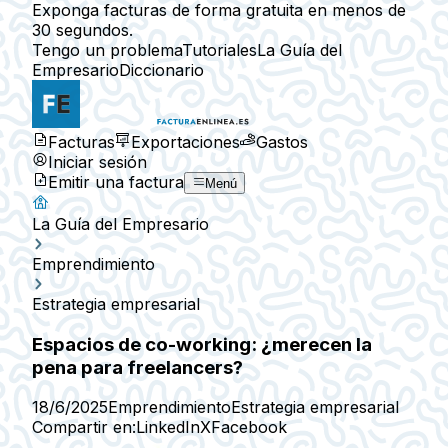
Exponga facturas de forma gratuita en menos de
30 segundos.
Tengo un problema
Tutoriales
La Guía del
Empresario
Diccionario
Facturas
Exportaciones
Gastos
Iniciar sesión
Emitir una factura
Menú
La Guía del Empresario
Emprendimiento
Estrategia empresarial
Espacios de co-working: ¿merecen la
pena para freelancers?
18/6/2025
Emprendimiento
Estrategia empresarial
Compartir en:
LinkedIn
X
Facebook