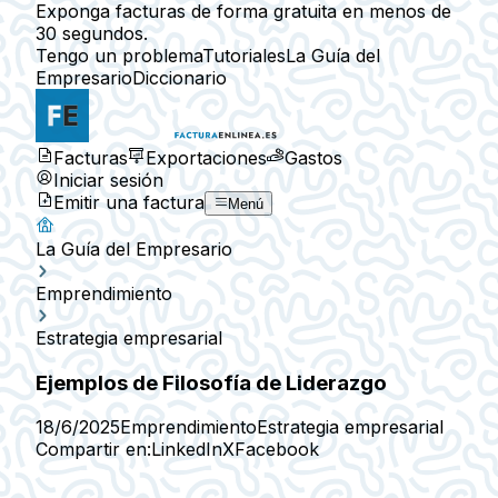
Exponga facturas de forma gratuita en menos de
30 segundos.
Tengo un problema
Tutoriales
La Guía del
Empresario
Diccionario
Facturas
Exportaciones
Gastos
Iniciar sesión
Emitir una factura
Menú
La Guía del Empresario
Emprendimiento
Estrategia empresarial
Ejemplos de Filosofía de Liderazgo
18/6/2025
Emprendimiento
Estrategia empresarial
Compartir en:
LinkedIn
X
Facebook