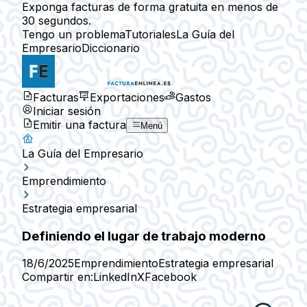
Exponga facturas de forma gratuita en menos de
30 segundos.
Tengo un problema
Tutoriales
La Guía del
Empresario
Diccionario
Facturas
Exportaciones
Gastos
Iniciar sesión
Emitir una factura
Menú
La Guía del Empresario
Emprendimiento
Estrategia empresarial
Definiendo el lugar de trabajo moderno
18/6/2025
Emprendimiento
Estrategia empresarial
Compartir en:
LinkedIn
X
Facebook