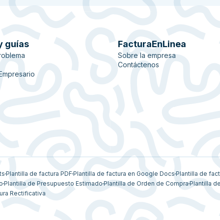
y guías
FacturaEnLinea
roblema
Sobre la empresa
Contáctenos
 Empresario
ts
Plantilla de factura PDF
Plantilla de factura en Google Docs
Plantilla de fac
vo
Plantilla de Presupuesto Estimado
Plantilla de Orden de Compra
Plantilla d
ura Rectificativa