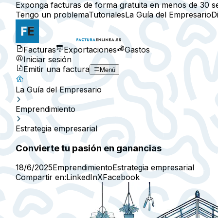
Exponga facturas de forma gratuita en menos de 30 s
Tengo un problema
Tutoriales
La Guía del Empresario
D
Facturas
Exportaciones
Gastos
Iniciar sesión
Emitir una factura
Menú
La Guía del Empresario
Emprendimiento
Estrategia empresarial
Convierte tu pasión en ganancias
18/6/2025
Emprendimiento
Estrategia empresarial
Compartir en:
LinkedIn
X
Facebook