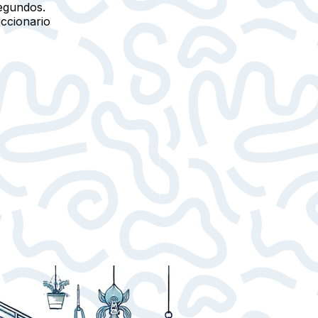
egundos.
iccionario