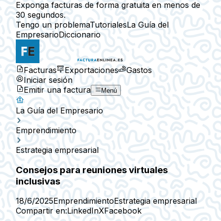
Exponga facturas de forma gratuita en menos de
30 segundos.
Tengo un problema
Tutoriales
La Guía del
Empresario
Diccionario
Facturas
Exportaciones
Gastos
Iniciar sesión
Emitir una factura
Menú
La Guía del Empresario
Emprendimiento
Estrategia empresarial
Consejos para reuniones virtuales
inclusivas
18/6/2025
Emprendimiento
Estrategia empresarial
Compartir en:
LinkedIn
X
Facebook