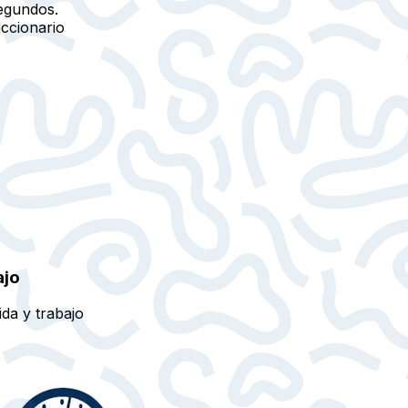
egundos.
iccionario
ajo
ida y trabajo