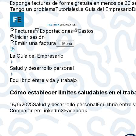
Exponga facturas de forma gratuita en menos de 30 s
Tengo un problema
Tutoriales
La Guía del Empresario
D
Facturas
Exportaciones
Gastos
Iniciar sesión
Emitir una factura
Menú
La Guía del Empresario
Salud y desarrollo personal
Equilibrio entre vida y trabajo
Cómo establecer límites saludables en el trab
18/6/2025
Salud y desarrollo personal
Equilibrio entre v
Compartir en:
LinkedIn
X
Facebook