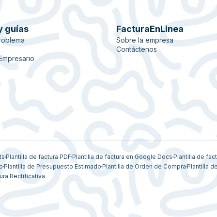
y guías
FacturaEnLinea
roblema
Sobre la empresa
Contáctenos
 Empresario
ts
Plantilla de factura PDF
Plantilla de factura en Google Docs
Plantilla de fac
vo
Plantilla de Presupuesto Estimado
Plantilla de Orden de Compra
Plantilla d
ura Rectificativa