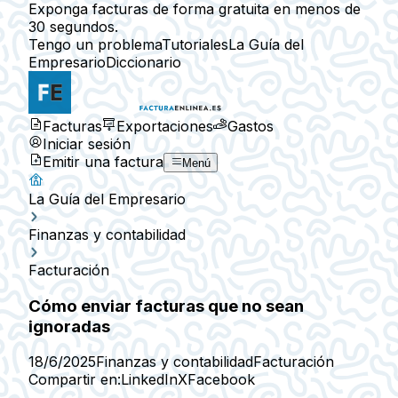
Exponga facturas de forma gratuita en menos de
30 segundos.
Tengo un problema
Tutoriales
La Guía del
Empresario
Diccionario
Facturas
Exportaciones
Gastos
Iniciar sesión
Emitir una factura
Menú
La Guía del Empresario
Finanzas y contabilidad
Facturación
Cómo enviar facturas que no sean
ignoradas
18/6/2025
Finanzas y contabilidad
Facturación
Compartir en:
LinkedIn
X
Facebook