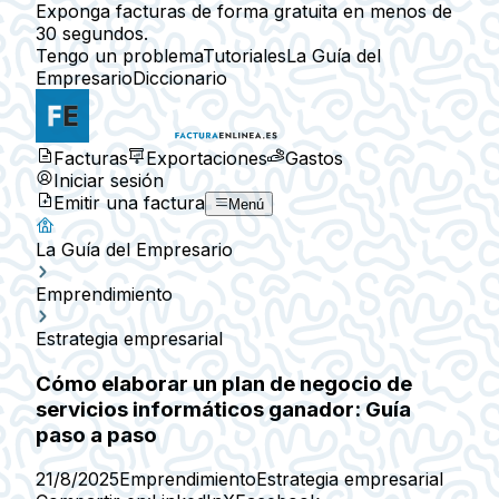
Exponga facturas de forma gratuita en menos de
30 segundos.
Tengo un problema
Tutoriales
La Guía del
Empresario
Diccionario
Facturas
Exportaciones
Gastos
Iniciar sesión
Emitir una factura
Menú
La Guía del Empresario
Emprendimiento
Estrategia empresarial
Cómo elaborar un plan de negocio de
servicios informáticos ganador: Guía
paso a paso
21/8/2025
Emprendimiento
Estrategia empresarial