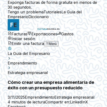
Exponga facturas de forma gratuita en menos de
30 segundos.
Tengo un problema
Tutoriales
La Guía del
Empresario
Diccionario
Facturas
Exportaciones
Gastos
Iniciar sesión
Emitir una factura
Menú
La Guía del Empresario
Emprendimiento
Estrategia empresarial
Cómo crear una empresa alimentaria de
éxito con un presupuesto reducido
3/11/2025
Emprendimiento
Estrategia empresarial
4 minutos de lectura
Compartir en:
LinkedIn
X
Facebook