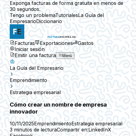
Exponga facturas de forma gratuita en menos de
30 segundos.
Tengo un problema
Tutoriales
La Guía del
Empresario
Diccionario
Facturas
Exportaciones
Gastos
Iniciar sesión
Emitir una factura
Menú
La Guía del Empresario
Emprendimiento
Estrategia empresarial
Cómo crear un nombre de empresa
innovador
10/11/2025
Emprendimiento
Estrategia empresarial
3 minutos de lectura
Compartir en:
LinkedIn
X
Facebook