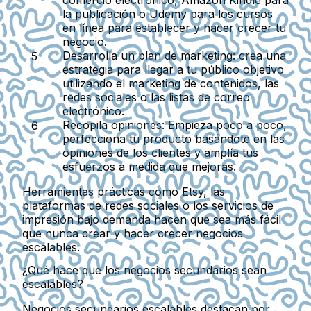
la publicación o Udemy para los cursos
en línea para establecer y hacer crecer tu
negocio.
Desarrolla un plan de marketing:
crea una
estrategia para llegar a tu público objetivo
utilizando el marketing de contenidos, las
redes sociales o las listas de correo
electrónico.
Recopila opiniones:
Empieza poco a poco,
perfecciona tu producto basándote en las
opiniones de los clientes y amplía tus
esfuerzos a medida que mejoras.
Herramientas prácticas como Etsy, las
plataformas de redes sociales o los servicios de
impresión bajo demanda hacen que sea más fácil
que nunca crear y hacer crecer negocios
escalables.
¿Qué hace que los negocios secundarios sean
escalables?
Negocios secundarios escalables destacan por