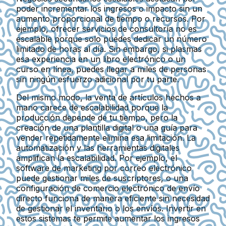
poder incrementar los ingresos o impacto sin un
aumento proporcional de tiempo o recursos. Por
ejemplo, ofrecer servicios de consultoría no es
escalable porque solo puedes dedicar un número
limitado de horas al día. Sin embargo, si plasmas
esa experiencia en un libro electrónico o un
curso en línea, puedes llegar a miles de personas
sin ningún esfuerzo adicional por tu parte.
Del mismo modo, la venta de artículos hechos a
mano carece de escalabilidad porque la
producción depende de tu tiempo, pero la
creación de una plantilla digital o una guía para
vender repetidamente elimina esa limitación. La
automatización y las herramientas digitales
amplifican la escalabilidad. Por ejemplo, el
software de marketing por correo electrónico
puede gestionar miles de suscriptores, o una
configuración de comercio electrónico de envío
directo funciona de manera eficiente sin necesidad
de gestionar el inventario o los envíos. Invertir en
estos sistemas te permite aumentar los ingresos