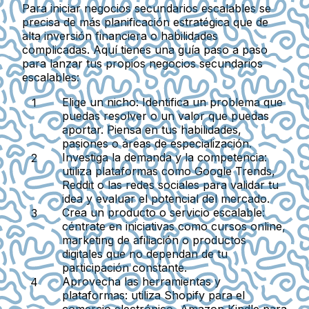
Para iniciar negocios secundarios escalables se
precisa de más planificación estratégica que de
alta inversión financiera o habilidades
complicadas. Aquí tienes una guía paso a paso
para lanzar tus propios negocios secundarios
escalables:
Elige un nicho:
Identifica un problema que
puedas resolver o un valor que puedas
aportar. Piensa en tus habilidades,
pasiones o áreas de especialización.
Investiga la demanda y la competencia:
utiliza plataformas como Google Trends,
Reddit o las redes sociales para validar tu
idea y evaluar el potencial del mercado.
Crea un producto o servicio escalable:
céntrate en iniciativas como cursos online,
marketing de afiliación o productos
digitales que no dependan de tu
participación constante.
Aprovecha las herramientas y
plataformas:
utiliza Shopify para el
comercio electrónico, Amazon Kindle para