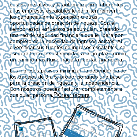
costes operativos y la automatización inherentes
a las empresas escalables le permiten reinvertir
las ganancias en la expansión u otras
oportunidades de creación de riqueza. Con el
tiempo, estos esfuerzos se acumulan, creando
una red de seguridad financiera que le libera por
completo de la necesidad de ingresos activos. Al
diversificar sus fuentes de ingresos escalables, se
asegura tanto la sostenibilidad a largo plazo como
un camino más fluido hacia la libertad financiera.
Los ingresos pasivos minimizan la dependencia de
los trabajos de 9 a 5, proporcionando una base
para la creación de riqueza y la independencia.
Con nosotros puedes facturar completamente a
cualquier persona.
Crear factura