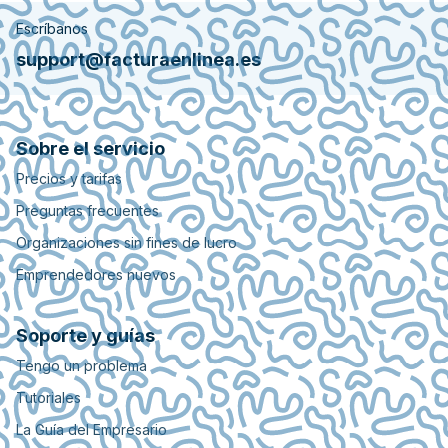
Escríbanos
support@facturaenlinea.es
Sobre el servicio
Precios y tarifas
Preguntas frecuentes
Organizaciones sin fines de lucro
Emprendedores nuevos
Soporte y guías
Tengo un problema
Tutoriales
La Guía del Empresario