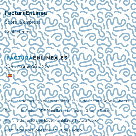
FacturaEnLinea
Sobre la empresa
Contáctenos
Con usted desde 2010
Plantillas de facturas por profesión
Plantilla de Factura Google Sheets
Plantilla de factura PDF
Plantilla de factura en Google Docs
Plantilla de factura en Excel
Plantilla de factura Word
Plantilla de Presupuesto
Plantilla de Recibo