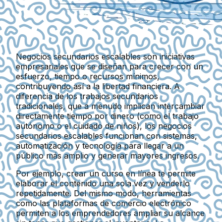
Negocios secundarios escalables son iniciativas
empresariales que se diseñan para crecer con un
esfuerzo, tiempo o recursos mínimos,
contribuyendo así a la libertad financiera. A
diferencia de los trabajos secundarios
tradicionales, que a menudo implican intercambiar
directamente tiempo por dinero (como el trabajo
autónomo o el cuidado de niños), los negocios
secundarios escalables funcionan con sistemas,
automatización y tecnología para llegar a un
público más amplio y generar mayores ingresos.
Por ejemplo, crear un curso en línea te permite
elaborar el contenido una sola vez y venderlo
repetidamente. Del mismo modo, herramientas
como las plataformas de comercio electrónico
permiten a los emprendedores ampliar su alcance