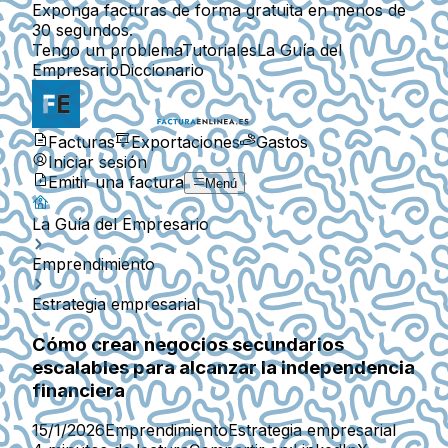
Exponga facturas de forma gratuita en menos de
30 segundos.
Tengo un problema
Tutoriales
La Guía del
Empresario
Diccionario
Facturas
Exportaciones
Gastos
Iniciar sesión
Emitir una factura
Menú
La Guía del Empresario
Emprendimiento
Estrategia empresarial
Cómo crear negocios secundarios
escalables para alcanzar la independencia
financiera
15/1/2026
Emprendimiento
Estrategia empresarial