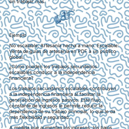
sin trabajar más.
Ejemplo
No escalable: Artesanía hecha a mano. Escalable:
Venta de guías de artesanía en PDF a un público
global.
¿Cómo pueden los trabajos secundarios
escalables conducir a la independencia
financiera?
Los trabajos secundarios escalables contribuyen
a la independencia financiera al facilitar la
generación de ingresos pasivos. Este flujo
constante de ingresos le permite reducir la
dependencia de su trabajo principal, lo que le da
más flexibilidad y seguridad.
A medida que aumentan los ingresos, los bajos