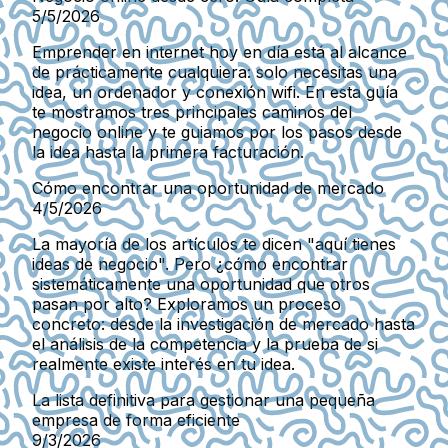
5/5/2026
Emprender en internet hoy en día está al alcance
de prácticamente cualquiera: solo necesitas una
idea, un ordenador y conexión wifi. En esta guía
te mostramos tres principales caminos del
negocio online y te guiamos por los pasos desde
la idea hasta la primera facturación.
Cómo encontrar una oportunidad de mercado
4/5/2026
La mayoría de los artículos te dicen "aquí tienes
ideas de negocio". Pero ¿cómo encontrar
sistemáticamente una oportunidad que otros
pasan por alto? Exploramos un proceso
concreto: desde la investigación de mercado hasta
el análisis de la competencia y la prueba de si
realmente existe interés en tu idea.
La lista definitiva para gestionar una pequeña
empresa de forma eficiente
9/3/2026