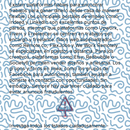
Existen plataformas fiables para encontrar
trabajos para ganar dinero desde casa de manera
flexible. Los principales portales de empleo como
Indeed
y
LinkedIn
son excelentes puntos de
partida, mientras que plataformas como
Upwork
,
Fiverr
y
Freelancer
se centran en trabajos por
encargo y freelance. Sitios web especializados
como
Remote.co
,
FlexJobs
y
We Work Remotely
se especializan en puestos a distancia. Para los
creativos, plataformas como
Etsy
,
Redbubble
o
Society6
permiten vender diseños y artesanía. Los
grupos y foros en línea, como los
grupos de
Facebook para autónomos
, también ayudan a
ponerte en contacto con oportunidades. Sin
embargo, siempre hay que tener cuidado para
evitar anuncios fraudulentos.
Investiga todos los listados cuidadosamente -