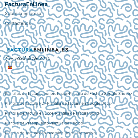
FacturaEnLinea
Sobre la empresa
Contáctenos
Con usted desde 2010
Plantillas de facturas por profesión
Plantilla de Factura Google Sheets
Plantilla de factura PDF
Plantilla de factura en Google Docs
Plantilla de factura en Excel
Plantilla de factura Word
Plantilla de Presupuesto
Plantilla de Recibo
Plantilla de factura con inversión del sujeto pasivo