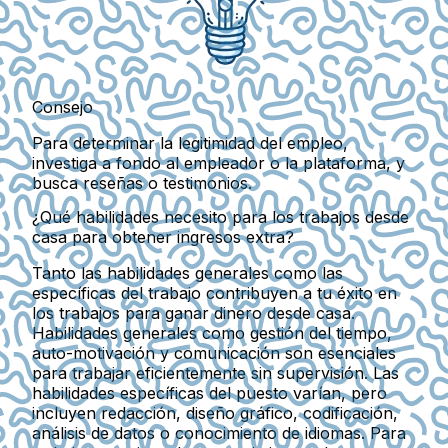
Consejo
Para determinar la legitimidad del empleo,
investiga a fondo al empleador o la plataforma, y
busca reseñas o testimonios.
¿Qué habilidades necesito para los trabajos desde
casa para obtener ingresos extra?
Tanto las habilidades generales como las
específicas del trabajo contribuyen a tu éxito en
los trabajos para ganar dinero desde casa.
Habilidades generales como
gestión del tiempo
,
auto-motivación
y
comunicación
son esenciales
para trabajar eficientemente sin supervisión. Las
habilidades específicas del puesto varían, pero
incluyen
redacción
,
diseño gráfico
,
codificación
,
análisis de datos
o
conocimiento de idiomas
. Para