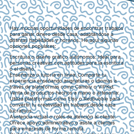
Hay muchas oportunidades de encontrar trabajos
para ganar dinero desde casa, adaptándose a
distintas habilidades y horarios. He aquí algunas
opciones populares:
Escritura o diseño gráfico autónomos:
Ideal para
personas creativas con aptitudes para la escritura
o el diseño.
Enseñanza o tutoría en línea:
Comparte tu
experiencia enseñando asignaturas o idiomas a
través de plataformas como Cambly o VIPKid.
Venta de productos hechos a mano o artesanía:
Utiliza plataformas como Etsy o Redbubble para
convertir tu creatividad en trabajos desde casa
lucrativos.
Asistencia virtual o roles de atención al cliente:
Ofrece apoyo administrativo o asiste a clientes
para empresas de forma remota.