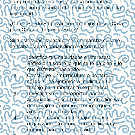
comprueba las reseñas y nunca compartas
información personal o financiera sin verificar la
legitimidad.
¿Cómo Puedo Empezar con Trabajos desde Casa
para Obtener Ingresos Extra?
Siga estos pasos para poner en marcha su viaje
de trabajos para ganar dinero desde casa:
Identifica tus habilidades e intereses:
Reflexiona sobre lo que se te da bien y lo
que disfrutas haciendo.
Construye un currículum o portafolio
sólido:
Crea ejemplos a medida de tu
trabajo para mostrar tu experiencia.
Investiga y solicita oportunidades
adecuadas:
Busca funciones en sitios web
de trabajo autónomo o remoto que se
ajusten a tus habilidades.
Crea un espacio de trabajo en casa
organizado:
Crea una zona dedicada y
cómoda para la productividad.