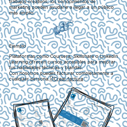
trabajos creativos, los conocimientos de
marketing pueden ayudarle a llegar a un público
más amplio.
Ejemplo
Plataformas como
Coursera
,
Skillshare
o
LinkedIn
Learning
ofrecen cursos accesibles para mejorar
tus habilidades técnicas y blandas.
Con nosotros puedes facturar completamente a
cualquier persona.
Crear factura