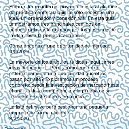
Emprender en internet hoy en día está al alcance
de prácticamente cualquiera: solo necesitas una
idea, un ordenador y conexión wifi. En esta guía
te mostramos tres principales caminos del
negocio online y te guiamos por los pasos desde
la idea hasta la primera facturación.
Cómo encontrar una oportunidad de mercado
4/5/2026
La mayoría de los artículos te dicen "aquí tienes
ideas de negocio". Pero ¿cómo encontrar
sistemáticamente una oportunidad que otros
pasan por alto? Exploramos un proceso
concreto: desde la investigación de mercado hasta
el análisis de la competencia y la prueba de si
realmente existe interés en tu idea.
La lista definitiva para gestionar una pequeña
empresa de forma eficiente
9/3/2026
Escríbanos