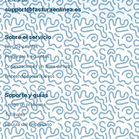
support@facturaenlinea.es
Sobre el servicio
Precios y tarifas
Preguntas frecuentes
Organizaciones sin fines de lucro
Emprendedores nuevos
Soporte y guías
Tengo un problema
Tutoriales
La Guía del Empresario