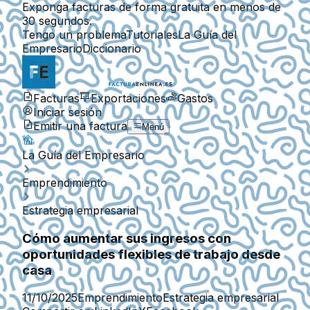
Exponga facturas de forma gratuita en menos de
30 segundos.
Tengo un problema
Tutoriales
La Guía del
Empresario
Diccionario
Facturas
Exportaciones
Gastos
Iniciar sesión
Emitir una factura
Menú
La Guía del Empresario
Emprendimiento
Estrategia empresarial
Cómo aumentar sus ingresos con
oportunidades flexibles de trabajo desde
casa
11/10/2025
Emprendimiento
Estrategia empresarial