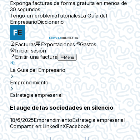
Exponga facturas de forma gratuita en menos de
30 segundos.
Tengo un problema
Tutoriales
La Guía del
Empresario
Diccionario
Facturas
Exportaciones
Gastos
Iniciar sesión
Emitir una factura
Menú
La Guía del Empresario
Emprendimiento
Estrategia empresarial
El auge de las sociedades en silencio
18/6/2025
Emprendimiento
Estrategia empresarial
Compartir en:
LinkedIn
X
Facebook