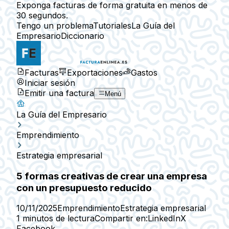
Exponga facturas de forma gratuita en menos de
30 segundos.
Tengo un problema
Tutoriales
La Guía del
Empresario
Diccionario
Facturas
Exportaciones
Gastos
Iniciar sesión
Emitir una factura
Menú
La Guía del Empresario
Emprendimiento
Estrategia empresarial
5 formas creativas de crear una empresa
con un presupuesto reducido
10/11/2025
Emprendimiento
Estrategia empresarial
1 minutos de lectura
Compartir en:
LinkedIn
X
Facebook