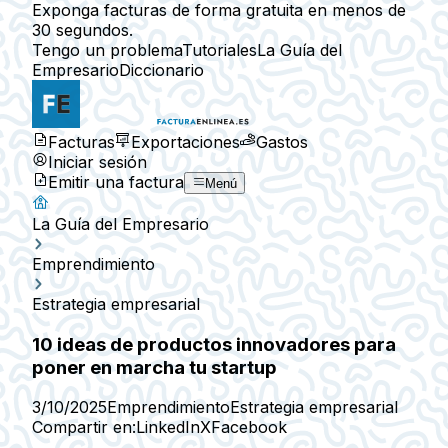
Exponga facturas de forma gratuita en menos de
30 segundos.
Tengo un problema
Tutoriales
La Guía del
Empresario
Diccionario
Facturas
Exportaciones
Gastos
Iniciar sesión
Emitir una factura
Menú
La Guía del Empresario
Emprendimiento
Estrategia empresarial
10 ideas de productos innovadores para
poner en marcha tu startup
3/10/2025
Emprendimiento
Estrategia empresarial
Compartir en:
LinkedIn
X
Facebook