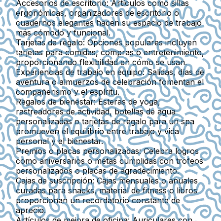
Accesorios de escritorio
: Artículos como sillas
ergonómicas, organizadores de escritorio o
cuadernos elegantes hacen su espacio de trabajo
más cómodo y funcional.
Tarjetas de regalo
: Opciones populares incluyen
tarjetas para comidas, compras o entretenimiento,
proporcionando flexibilidad en cómo se usan.
Experiencias de trabajo en equipo
: Salidas, días de
aventura o almuerzos de celebración fomentan el
compañerismo y el espíritu.
Regalos de bienestar
: Esteras de yoga,
rastreadores de actividad, botellas de agua
personalizadas o tarjetas de regalo para un spa
promueven el equilibrio entre trabajo y vida
personal y el bienestar.
Premios o placas personalizadas
: Celebra logros
como aniversarios o metas cumplidas con trofeos
personalizados o placas de agradecimiento.
Cajas de suscripción
: Cajas mensuales o anuales
curadas para snacks, material de fitness o libros
proporcionan un recordatorio constante de
aprecio.
Artículos de mejora de oficina
: Auriculares con