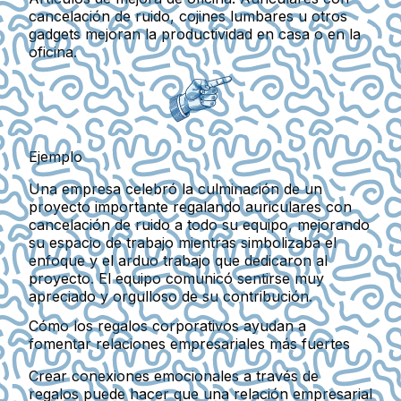
cancelación de ruido, cojines lumbares u otros
gadgets mejoran la productividad en casa o en la
oficina.
Ejemplo
Una empresa celebró la culminación de un
proyecto importante regalando auriculares con
cancelación de ruido a todo su equipo, mejorando
su espacio de trabajo mientras simbolizaba el
enfoque y el arduo trabajo que dedicaron al
proyecto. El equipo comunicó sentirse muy
apreciado y orgulloso de su contribución.
Cómo los regalos corporativos ayudan a
fomentar relaciones empresariales más fuertes
Crear conexiones emocionales a través de
regalos puede hacer que una relación empresarial