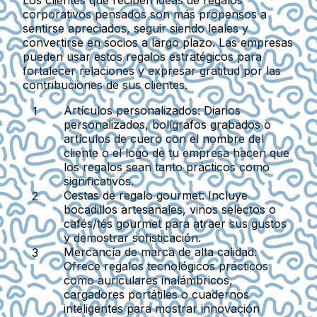
Los clientes que reciben ideas de regalos
corporativos pensados son más propensos a
sentirse apreciados, seguir siendo leales y
convertirse en socios a largo plazo. Las empresas
pueden usar estos regalos estratégicos para
fortalecer relaciones y expresar gratitud por las
contribuciones de sus clientes.
Artículos personalizados
: Diarios
personalizados, bolígrafos grabados o
artículos de cuero con el nombre del
cliente o el logo de tu empresa hacen que
los regalos sean tanto prácticos como
significativos.
Cestas de regalo gourmet
: Incluye
bocadillos artesanales, vinos selectos o
cafés/tés gourmet para atraer sus gustos
y demostrar sofisticación.
Mercancía de marca de alta calidad
:
Ofrece regalos tecnológicos prácticos
como auriculares inalámbricos,
cargadores portátiles o cuadernos
inteligentes para mostrar innovación