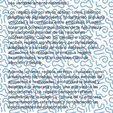
sea verdaderamente resistente.
Los regalos corporativos actúan como símbolos
tangibles de agradecimiento, fomentando la buena
voluntad y la confianza entre empresas. Pueden
crear una conexión que trasciende la naturaleza
transaccional estándar de las relaciones
profesionales. Cuando los clientes o socios
reciben regalos significativos y personalizados
adaptados a su estilo de vida o intereses, como
accesorios tecnológicos premium o regalos
experienciales, envía un mensaje claro de
atención y detalle.
Además, ofrecer regalos en hitos cruciales, como
aniversarios de trabajo, conclusiones exitosas de
proyectos o festividades, profundiza la lealtad y
establece tu empresa como una que valora las
asociaciones. Los regalos pensados reflejan
positivamente la imagen y cultura de tu empresa,
aumentando las referencias y fortaleciendo las
oportunidades de colaboración.