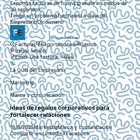
Exponga facturas de forma gratuita en menos de
30 segundos.
Tengo un problema
Tutoriales
La Guía del
Empresario
Diccionario
Facturas
Exportaciones
Gastos
Iniciar sesión
Emitir una factura
Menú
La Guía del Empresario
Marketing
Marca y comunicación
Ideas de regalos corporativos para
fortalecer relaciones
18/6/2025
Marketing
Marca y comunicación
Compartir en:
LinkedIn
X
Facebook