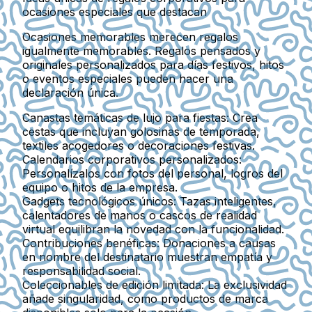
ocasiones especiales que destacan
Ocasiones memorables merecen regalos
igualmente memorables. Regalos pensados y
originales personalizados para días festivos, hitos
o eventos especiales pueden hacer una
declaración única.
Canastas temáticas de lujo para fiestas
: Crea
cestas que incluyan golosinas de temporada,
textiles acogedores o decoraciones festivas.
Calendarios corporativos personalizados
:
Personalízalos con fotos del personal, logros del
equipo o hitos de la empresa.
Gadgets tecnológicos únicos
: Tazas inteligentes,
calentadores de manos o cascos de realidad
virtual equilibran la novedad con la funcionalidad.
Contribuciones benéficas
: Donaciones a causas
en nombre del destinatario muestran empatía y
responsabilidad social.
Coleccionables de edición limitada
: La exclusividad
añade singularidad, como productos de marca