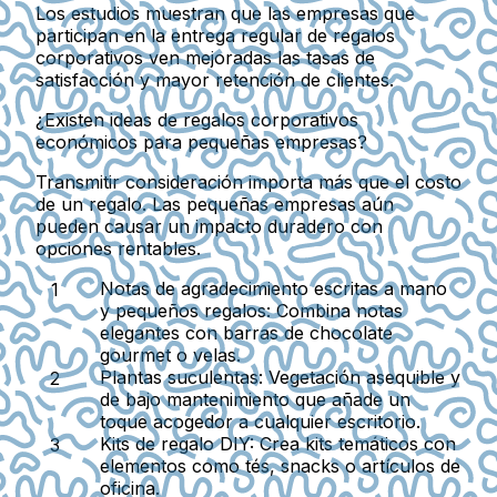
Los estudios muestran que las empresas que
participan en la entrega regular de regalos
corporativos ven mejoradas las tasas de
satisfacción y mayor retención de clientes.
¿Existen ideas de regalos corporativos
económicos para pequeñas empresas?
Transmitir consideración importa más que el costo
de un regalo. Las pequeñas empresas aún
pueden causar un impacto duradero con
opciones rentables.
Notas de agradecimiento escritas a mano
y pequeños regalos
: Combina notas
elegantes con barras de chocolate
gourmet o velas.
Plantas suculentas
: Vegetación asequible y
de bajo mantenimiento que añade un
toque acogedor a cualquier escritorio.
Kits de regalo DIY
: Crea kits temáticos con
elementos como tés, snacks o artículos de
oficina.