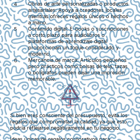
Obras de arte personalizadas o productos
artesanales
: Apoya a creadores locales
mientras ofreces regalos únicos o hechos
a mano.
Contenido digital
: E-books o suscripciones
a corto plazo para audiolibros o
plataformas de aprendizaje digital
proporcionan un toque considerado y
moderno.
Mercancía de marca
: Artículos pequeños
pero prácticos como bolsas de tela, tazas
o bolígrafos pueden dejar una impresión
memorable.
Si bien eres consciente del presupuesto, evita los
regalos que comprometan la calidad, ya que esto
podría reflejarse negativamente en tu negocio.
Ideas únicas de regalos corporativos para