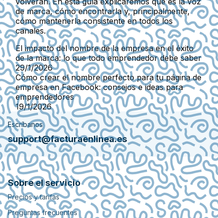
volverán. En esta guía explicaremos qué es la voz
de marca, cómo encontrarla y, principalmente,
cómo mantenerla consistente en todos los
canales.
El impacto del nombre de la empresa en el éxito
de la marca: lo que todo emprendedor debe saber
29/1/2026
Cómo crear el nombre perfecto para tu página de
empresa en Facebook: consejos e ideas para
emprendedores
19/1/2026
Escríbanos
support@facturaenlinea.es
Sobre el servicio
Precios y tarifas
Preguntas frecuentes