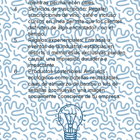
mientras permanecen útiles.
Servicios de suscripción
: Regalar
suscripciones de vino, café o incluso
cursos en línea permite que los clientes
disfruten de algo encantador con el
tiempo.
Regalos experienciales
: Entradas a
eventos de la industria, estancias en
resorts o membresías exclusivas pueden
causar una impresión duradera e
impactante.
Productos sostenibles
: Artículos
ecológicos como botellas reutilizables,
cajas de almuerzo de bambú o kits de
semillas promueven una imagen
socialmente consciente de tu empresa.