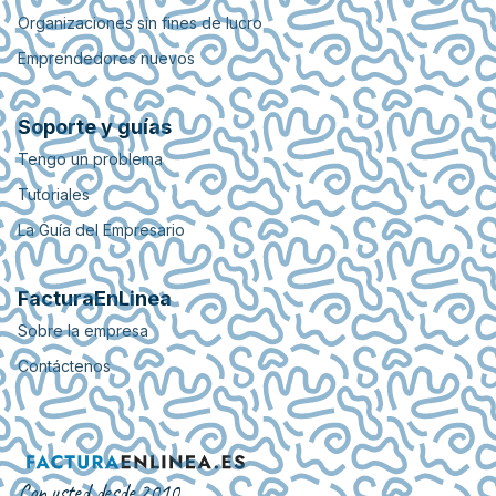
Organizaciones sin fines de lucro
Emprendedores nuevos
Soporte y guías
Tengo un problema
Tutoriales
La Guía del Empresario
FacturaEnLinea
Sobre la empresa
Contáctenos
Con usted desde 2010