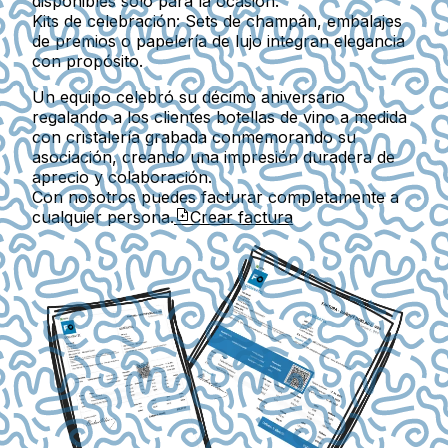
disponibles solo para la ocasión.
Kits de celebración
: Sets de champán, embalajes
de premios o papelería de lujo integran elegancia
con propósito.
Un equipo celebró su décimo aniversario
regalando a los clientes botellas de vino a medida
con cristalería grabada conmemorando su
asociación, creando una impresión duradera de
aprecio y colaboración.
Con nosotros puedes facturar completamente a
cualquier persona.
Crear factura