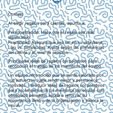
Consejo
Al elegir regalos para clientes, apunta a:
Personalización
: Hace que el regalo sea más
significativo.
Practicidad
: Asegura que sea útil en su vida diaria.
Lujo vs. Simplicidad
: Ajusta según las preferencias
del cliente y el nivel de relación.
Principales ideas de regalos corporativos para
reconocer el trabajo de los miembros del equipo
Un equipo reconocido que se siente valorado por
sus esfuerzos suele rendir mejor y permanece
motivado. Introducir ideas de regalos corporativos
para recompensar a los miembros del equipo con
obsequios pensados ayuda a reforzar su
importancia dentro de la organización y mejora la
moral.