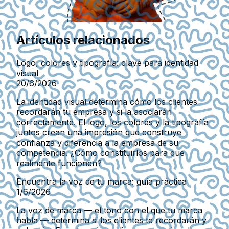
Artículos relacionados
Logo, colores y tipografía: clave para identidad
visual
20/6/2026
La identidad visual determina cómo los clientes
recordarán tu empresa y si la asociarán
correctamente. El logo, los colores y la tipografía
juntos crean una impresión que construye
confianza y diferencia a la empresa de su
competencia. ¿Cómo constituirlos para que
realmente funcionen?
Encuentra la voz de tu marca: guía práctica
1/6/2026
La voz de marca — el tono con el que tu marca
habla — determina si los clientes te recordarán y